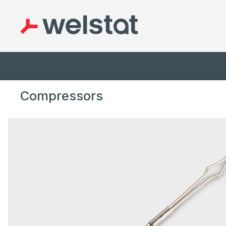
Inici
/
Enquadernació
/ Compressors
Compressors