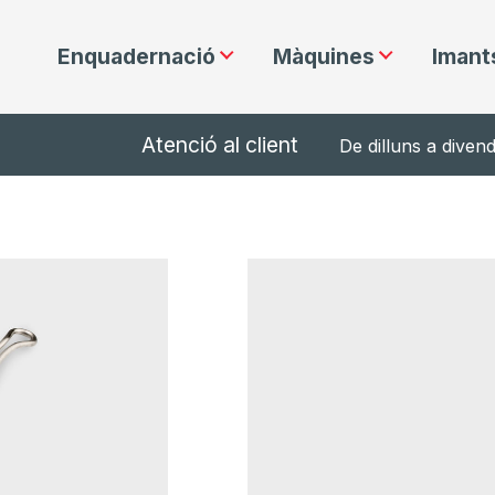
Enquadernació
Màquines
Imant
Atenció al client
De dilluns a diven