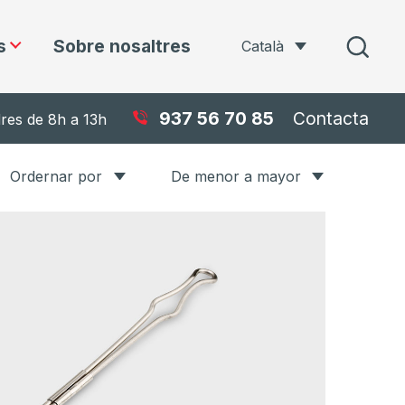
s
Sobre nosaltres
Català
937 56 70 85
Contacta
dres de 8h a 13h
Ordernar por
De menor a mayor