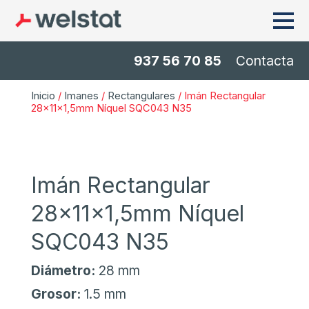
937 56 70 85
Contacta
Inicio
/
Imanes
/
Rectangulares
/ Imán Rectangular
28x11x1,5mm Níquel SQC043 N35
Imán Rectangular
28x11x1,5mm Níquel
SQC043 N35
Diámetro:
28 mm
Grosor:
1.5 mm