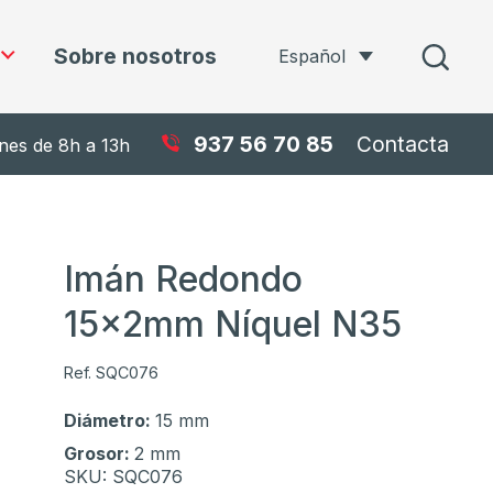
Sobre nosotros
Español
937 56 70 85
Contacta
rnes de 8h a 13h
Imán Redondo
15x2mm Níquel N35
Ref. SQC076
Diámetro:
15 mm
Grosor:
2 mm
SKU:
SQC076