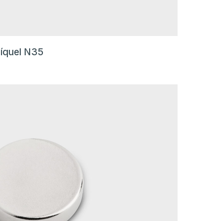
íquel N35