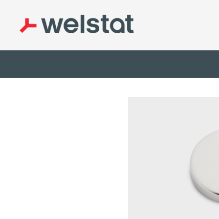
Inicio
/
Imanes
/
Redondos
/ Imán Redondo 15x2mm Níquel