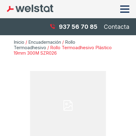
937 56 70 85
Contacta
Inicio
/
Encuadernación
/
Rollo
Termoadhesivo
/ Rollo Termoadhesivo Plástico
19mm 300M SZR026